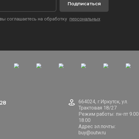
Подписаться
 вы соглашаетесь на обработку
персональных
664024, г.Иркутск, ул.
128
Трактовая 18/27
Режим работы: пн-пт 9.00
18.00
Адрес эл.почты:
buy@outw.ru