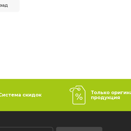
зад
Только оригин
Система скидок
продукция