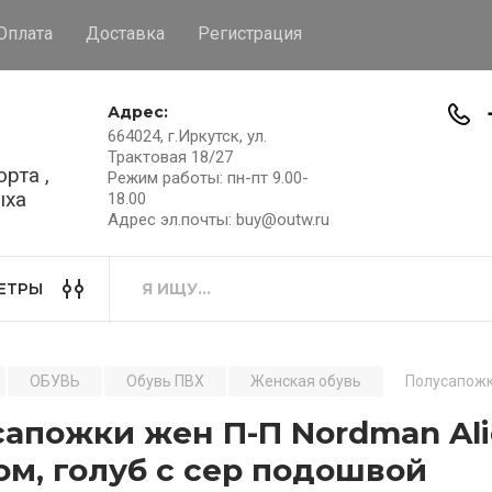
Оплата
Доставка
Регистрация
Адрес:
664024, г.Иркутск, ул.
Трактовая 18/27
рта ,
Режим работы: пн-пт 9.00-
ыха
18.00
Адрес эл.почты: buy@outw.ru
ЕТРЫ
ОБУВЬ
Обувь ПВХ
Женская обувь
Полусапожки
апожки жен П-П Nordman Alid
м, голуб с сер подошвой