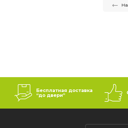
На
Бесплатная доставка
“до двери”