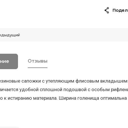
Подел
едыдущий
Отзывы
ние
зиновые сапожки с утепляющим флисовым вкладышем Nor
личается удобной сплошной подошвой с особым рифлен
о к истиранию материала. Ширина голенища оптимальна