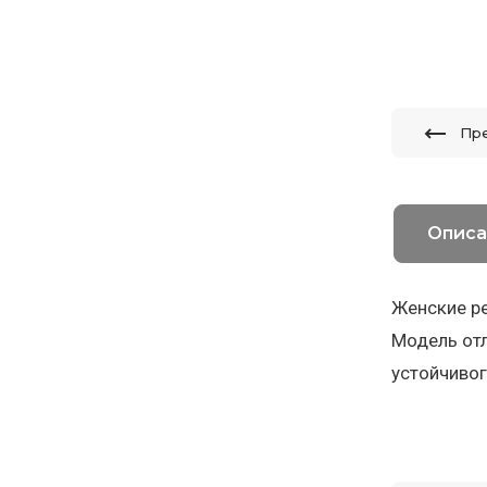
Пр
Описа
Женские ре
Модель от
устойчивог