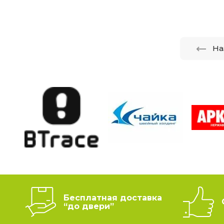
На
Бесплатная доставка
“до двери”