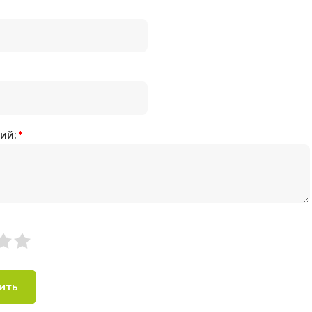
ий:
*
ить