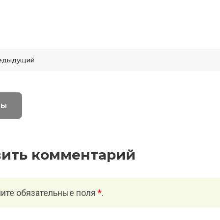
едыдущий
вы
вить комментарий
ите обязательные поля
*
.