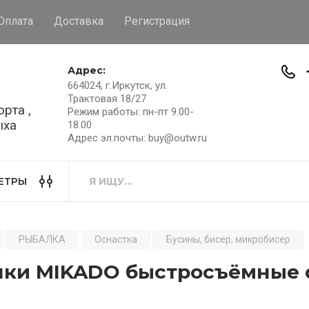
Оплата
Доставка
Регистрация
Адрес:
664024, г.Иркутск, ул.
Трактовая 18/27
рта ,
Режим работы: пн-пт 9.00-
ыха
18.00
Адрес эл.почты: buy@outw.ru
ЕТРЫ
РЫБАЛКА
Оснастка
Бусины, бисер, микробисер
ки MIKADO быстросъёмные d 