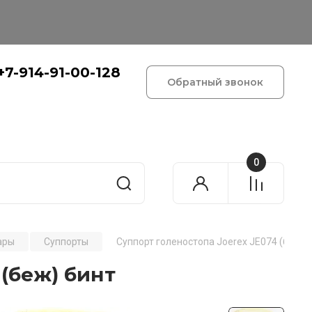
+7-914-91-00-128
Обратный звонок
0
ары
Суппорты
Суппорт голеностопа Joerex JE074 (беж) 
 (беж) бинт