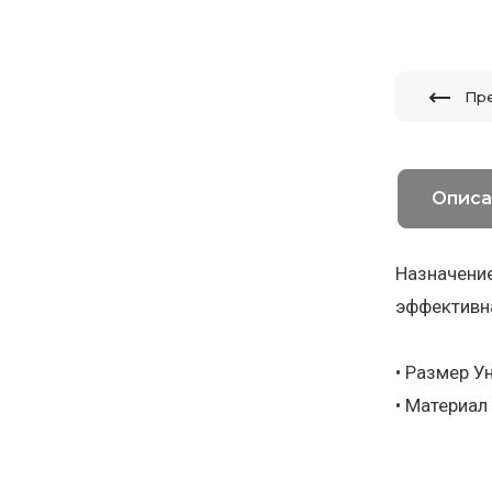
Пр
Описа
Назначение
эффективна
• Размер У
• Материал