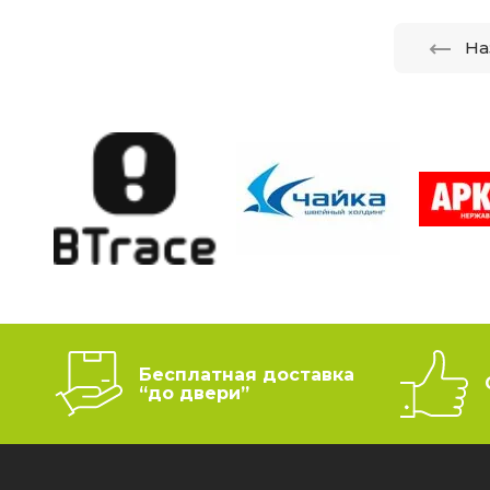
На
Бесплатная доставка
“до двери”