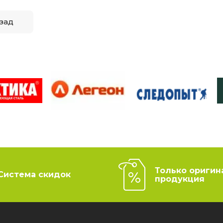
зад
Только оригин
Система скидок
продукция