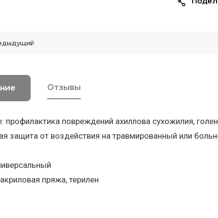
Подел
едыдущий
Отзывы
ние
: профилактика повреждений ахиллова сухожилия, голено
я защита от воздействия на травмированный или больно
ниверсальный
 акриловая пряжа, терилен